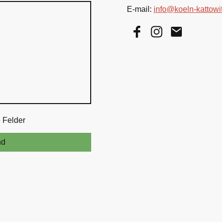
E-mail:
info@koeln-kattowi
e Felder
nd
©Urheberrecht. Alle Rechte vorbehalten.